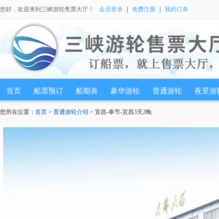
您好，欢迎来到三峡游轮售票大厅！
会员登录
|
免费注册
|
我的订单
首页
船票预订
船期表
豪华游轮
普通游轮
夜景游
您所在位置：
首页
>
普通游轮介绍
> 宜昌-奉节-宜昌3天2晚