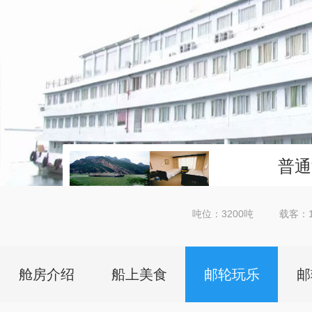
普通
吨位：3200吨
载客：1
详细
舱房介绍
船上美食
邮轮玩乐
邮