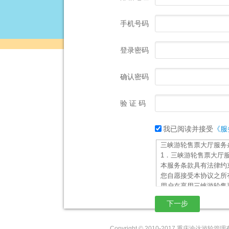
手机号码
登录密码
确认密码
验 证 码
我已阅读并接受
《服
三峡游轮售票大厅服务
1．三峡游轮售票大厅
本服务条款具有法律约
您自愿接受本协议之所
用户在享用三峡游轮售
大厅络会员服务提供的
2．服务内容
2.1 三峡游轮售票大
提供，三峡游轮售票大
Copyright © 2010-2017 重庆渝达游轮管理有