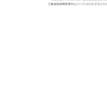
2.2 三峡游轮售票大
三峡游轮联网售票中心
24小时游轮船票预定热线
务，与相关网络服务有
网或移动网有关的装置
及上网费、为使用移动
3．会员帐号及密码
您注册会员成功后，将
码，并对以该帐号进行
保管疏忽致使帐号、密
何责任。如您发现任何
峡游轮售票大厅联系。
4．会员权责
4.1 会员有权按照三
大厅向会员提供的各项
游轮售票大厅联系以便
4.2 用户在申请使用
大厅提供准确的个人资
4.3 会员须同意接受
送促销或其他相关商业
4.4 会员在三峡游轮
厅的服务时必须符合国
4.5 对于会员通过三
BBS、评论）上传到