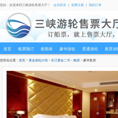
您好，欢迎来到三峡游轮售票大厅！
会员登录
|
免费注册
|
我的订单
首页
船票预订
船期表
豪华游轮
普通游轮
夜景游
您所在位置：
首页
>
黄金游轮介绍
>
长江黄金二号
>
舱房
> 豪华套房