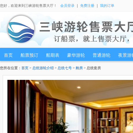
您好，欢迎来到三峡游轮售票大厅！
会员登录
|
免费注册
|
我的订单
首页
船票预订
船期表
豪华游轮
普通游轮
夜景游
您所在位置：
首页
>
总统游轮介绍
>
总统七号
>
舱房
> 总统套房